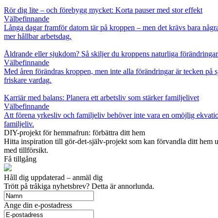
Rör dig lite – och förebygg mycket: Korta pauser med stor effekt
Välbefinnande
Långa dagar framför datorn tär på kroppen – men det krävs bara några m
mer hållbar arbetsdag.
Åldrande eller sjukdom? Så skiljer du kroppens naturliga förändringar
Välbefinnande
Med åren förändras kroppen, men inte alla förändringar är tecken på s
friskare vardag.
Karriär med balans: Planera ett arbetsliv som stärker familjelivet
Välbefinnande
Att förena yrkesliv och familjeliv behöver inte vara en omöjlig ekvati
familjeliv.
DIY-projekt för hemmafrun: förbättra ditt hem
Hitta inspiration till gör-det-själv-projekt som kan förvandla ditt hem
med tillförsikt.
Få tillgång
Håll dig uppdaterad – anmäl dig
Trött på tråkiga nyhetsbrev? Detta är annorlunda.
Ange din e-postadress