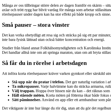
Många av oss tillbringar större delen av dagen framför en skärm – si
axlar och trött rygg har blivit vardag för många som arbetar stillasitta
rörelsepauser under dagen kan ha stor effekt på både kropp och sinne.
Små pauser – stora vinster
Det kan verka obetydligt att resa sig och sträcka på sig ett par minut
inte bara fysisk lättnad utan också bättre koncentration och energi.
Studier från bland annat Folkhälsomyndigheten och Karolinska Institut
Det handlar alltså inte om att springa maraton, utan om att bryta still
Så får du in rörelse i arbetsdagen
Att införa korta rörelsepauser kräver varken gymkort eller särskild ut
Stå upp när du pratar i telefon.
Det ger naturlig variation i ar
Ta mikropauser.
Varje halvtimme kan du sträcka armarna, rulla
Välj trappan.
Hoppa över hissen när du kan – det räknas som 
Håll stående möten.
Korta möten på fötterna ökar både fokus 
Sätt påminnelser.
Använd en app eller ett armbandsur som påmin
Det viktigaste är inte hur länge du rör dig, utan att du gör det regelbu