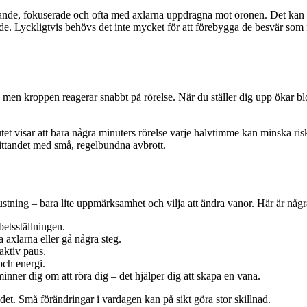
ttande, fokuserade och ofta med axlarna uppdragna mot öronen. Det kan 
nde. Lyckligtvis behövs det inte mycket för att förebygga de besvär som fö
er, men kroppen reagerar snabbt på rörelse. När du ställer dig upp ökar b
et visar att bara några minuters rörelse varje halvtimme kan minska ris
asittandet med små, regelbundna avbrott.
rustning – bara lite uppmärksamhet och vilja att ändra vanor. Här är någ
betsställningen.
 axlarna eller gå några steg.
aktiv paus.
och energi.
ner dig om att röra dig – det hjälper dig att skapa en vana.
ndet. Små förändringar i vardagen kan på sikt göra stor skillnad.