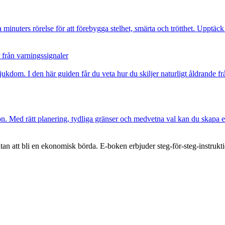
inuters rörelse för att förebygga stelhet, smärta och trötthet. Upptäck 
 från varningssignaler
jukdom. I den här guiden får du veta hur du skiljer naturligt åldrande
on. Med rätt planering, tydliga gränser och medvetna val kan du skapa e
 utan att bli en ekonomisk börda. E-boken erbjuder steg-för-steg-instrukt