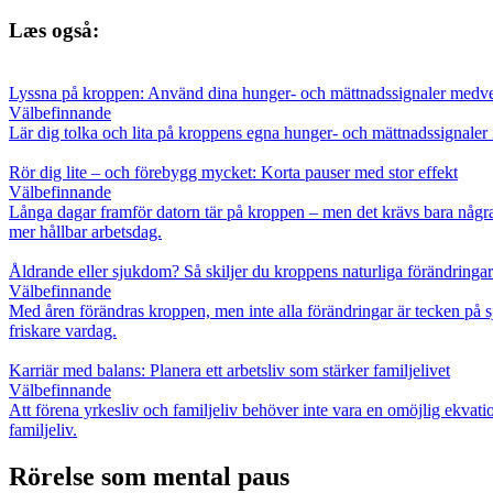
Læs også:
Lyssna på kroppen: Använd dina hunger- och mättnadssignaler medve
Välbefinnande
Lär dig tolka och lita på kroppens egna hunger- och mättnadssignaler i e
Rör dig lite – och förebygg mycket: Korta pauser med stor effekt
Välbefinnande
Långa dagar framför datorn tär på kroppen – men det krävs bara några m
mer hållbar arbetsdag.
Åldrande eller sjukdom? Så skiljer du kroppens naturliga förändringar
Välbefinnande
Med åren förändras kroppen, men inte alla förändringar är tecken på s
friskare vardag.
Karriär med balans: Planera ett arbetsliv som stärker familjelivet
Välbefinnande
Att förena yrkesliv och familjeliv behöver inte vara en omöjlig ekvati
familjeliv.
Rörelse som mental paus