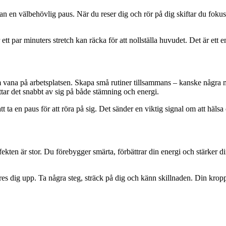
n en välbehövlig paus. När du reser dig och rör på dig skiftar du fokus
tt par minuters stretch kan räcka för att nollställa huvudet. Det är ett 
sam vana på arbetsplatsen. Skapa små rutiner tillsammans – kanske några 
ttar det snabbt av sig på både stämning och energi.
tt ta en paus för att röra på sig. Det sänder en viktig signal om att häls
ekten är stor. Du förebygger smärta, förbättrar din energi och stärker din
 res dig upp. Ta några steg, sträck på dig och känn skillnaden. Din krop