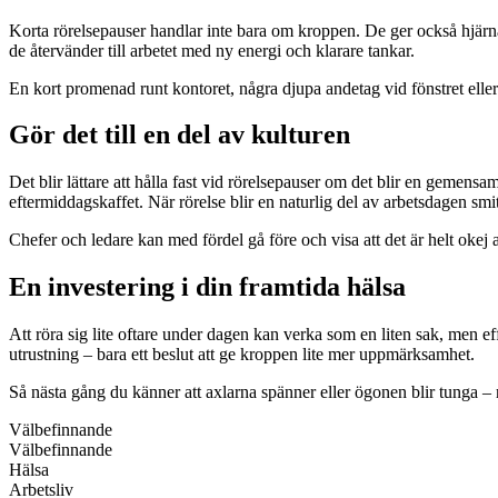
Korta rörelsepauser handlar inte bara om kroppen. De ger också hjärna
de återvänder till arbetet med ny energi och klarare tankar.
En kort promenad runt kontoret, några djupa andetag vid fönstret eller e
Gör det till en del av kulturen
Det blir lättare att hålla fast vid rörelsepauser om det blir en gemen
eftermiddagskaffet. När rörelse blir en naturlig del av arbetsdagen smi
Chefer och ledare kan med fördel gå före och visa att det är helt okej a
En investering i din framtida hälsa
Att röra sig lite oftare under dagen kan verka som en liten sak, men eff
utrustning – bara ett beslut att ge kroppen lite mer uppmärksamhet.
Så nästa gång du känner att axlarna spänner eller ögonen blir tunga –
Välbefinnande
Välbefinnande
Hälsa
Arbetsliv