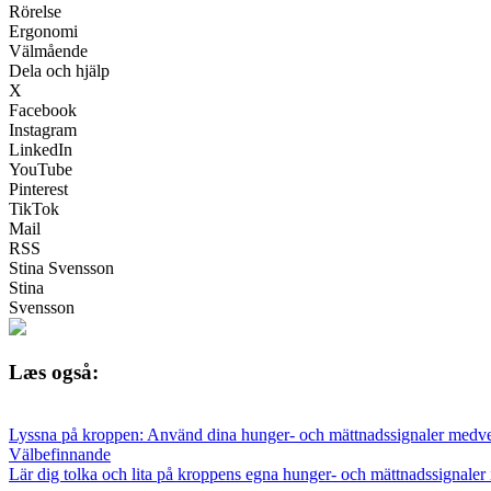
Rörelse
Ergonomi
Välmående
Dela och hjälp
X
Facebook
Instagram
LinkedIn
YouTube
Pinterest
TikTok
Mail
RSS
Stina Svensson
Stina
Svensson
Læs også:
Lyssna på kroppen: Använd dina hunger- och mättnadssignaler medve
Välbefinnande
Lär dig tolka och lita på kroppens egna hunger- och mättnadssignaler i e