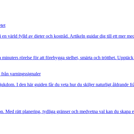
tet
n värld fylld av dieter och kostråd. Artikeln guidar dig till ett mer med
inuters rörelse för att förebygga stelhet, smärta och trötthet. Upptäck 
 från varningssignaler
jukdom. I den här guiden får du veta hur du skiljer naturligt åldrande
on. Med rätt planering, tydliga gränser och medvetna val kan du skapa e