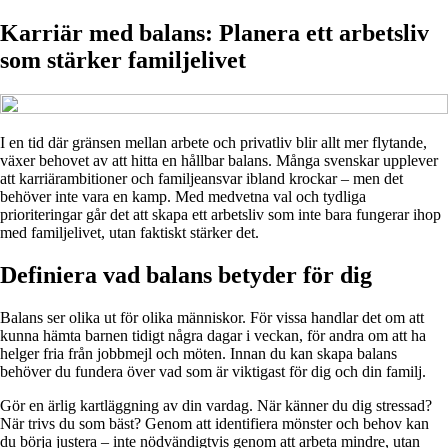
Karriär med balans: Planera ett arbetsliv
som stärker familjelivet
I en tid där gränsen mellan arbete och privatliv blir allt mer flytande,
växer behovet av att hitta en hållbar balans. Många svenskar upplever
att karriärambitioner och familjeansvar ibland krockar – men det
behöver inte vara en kamp. Med medvetna val och tydliga
prioriteringar går det att skapa ett arbetsliv som inte bara fungerar ihop
med familjelivet, utan faktiskt stärker det.
Definiera vad balans betyder för dig
Balans ser olika ut för olika människor. För vissa handlar det om att
kunna hämta barnen tidigt några dagar i veckan, för andra om att ha
helger fria från jobbmejl och möten. Innan du kan skapa balans
behöver du fundera över vad som är viktigast för dig och din familj.
Gör en ärlig kartläggning av din vardag. När känner du dig stressad?
När trivs du som bäst? Genom att identifiera mönster och behov kan
du börja justera – inte nödvändigtvis genom att arbeta mindre, utan