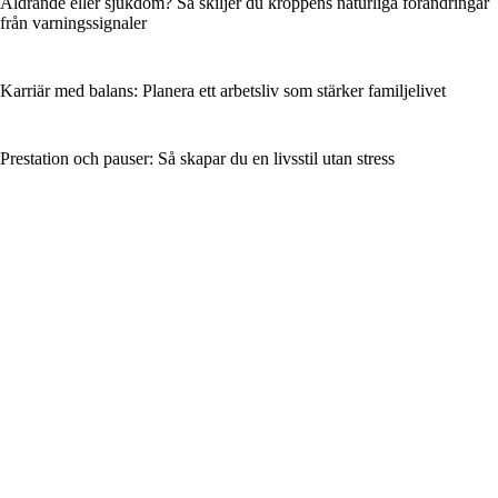
Åldrande eller sjukdom? Så skiljer du kroppens naturliga förändringar
från varningssignaler
Karriär med balans: Planera ett arbetsliv som stärker familjelivet
Prestation och pauser: Så skapar du en livsstil utan stress