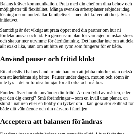
Balans kräver kommunikation. Prata med din chef om dina behov och
möjligheter till flexibilitet. Många svenska arbetsplatser erbjuder idag
lösningar som underlättar familjelivet – men det kräver att du själv tar
initiativet.
Samtidigt är det viktigt att prata öppet med din partner om hur ni
fördelar ansvar och tid. En gemensam plan för vardagen minskar stress
och skapar mer utrymme för återhämtning. Det handlar inte om att dela
allt exakt lika, utan om att hitta en rytm som fungerar för er båda.
Använd pauser och fritid klokt
Ett arbetsliv i balans handlar inte bara om att jobba mindre, utan också
om att återhämta sig bättre. Pauser under dagen, motion och sömn är
inte lyx – det är förutsättningar för att orka och må bra.
Fundera över hur du använder din fritid. Är den fylld av måsten, eller
ger den dig energi? Små förändringar – som en kväll utan planer, en
stund i naturen eller en hobby du tycker om – kan göra stor skillnad för
både ditt välmående och din närvaro i familjen.
Acceptera att balansen förändras