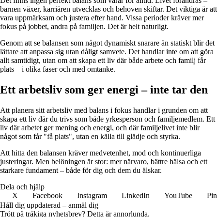
Det finns ingen perfekt balans som varar för alltid. Livet förändras –
barnen växer, karriären utvecklas och behoven skiftar. Det viktiga är att
vara uppmärksam och justera efter hand. Vissa perioder kräver mer
fokus på jobbet, andra på familjen. Det är helt naturligt.
Genom att se balansen som något dynamiskt snarare än statiskt blir det
lättare att anpassa sig utan dåligt samvete. Det handlar inte om att göra
allt samtidigt, utan om att skapa ett liv där både arbete och familj får
plats – i olika faser och med omtanke.
Ett arbetsliv som ger energi – inte tar den
Att planera sitt arbetsliv med balans i fokus handlar i grunden om att
skapa ett liv där du trivs som både yrkesperson och familjemedlem. Ett
liv där arbetet ger mening och energi, och där familjelivet inte blir
något som får "få plats", utan en källa till glädje och styrka.
Att hitta den balansen kräver medvetenhet, mod och kontinuerliga
justeringar. Men belöningen är stor: mer närvaro, bättre hälsa och ett
starkare fundament – både för dig och dem du älskar.
Dela och hjälp
X
Facebook
Instagram
LinkedIn
YouTube
Pin
Håll dig uppdaterad – anmäl dig
Trött på tråkiga nyhetsbrev? Detta är annorlunda.