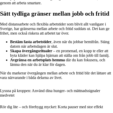
genom att arbeta smartare.
Sätt tydliga gränser mellan jobb och fritid
Med distansarbete och flexibla arbetstider som blivit allt vanligare i
Sverige, har gränserna mellan arbete och fritid suddats ut. Det kan ge
frihet, men också riskera att arbetet tar över.
Bestäm fasta arbetstider
, även när du jobbar hemifrån. Stäng
datorn när arbetsdagen är slut.
Skapa övergångsritualer
– en promenad, en kopp te eller att
byta kläder kan hjälpa hjärnan att ställa om från jobb till familj.
Avgränsa en arbetsplats hemma
där du kan fokusera, och
lämna den när du är klar för dagen.
När du markerar övergången mellan arbete och fritid blir det lättare att
vara närvarande i båda delarna av livet.
Lyssna på kroppen: Använd dina hunger- och mättnadssignaler
medvetet
Rör dig lite – och förebygg mycket: Korta pauser med stor effekt