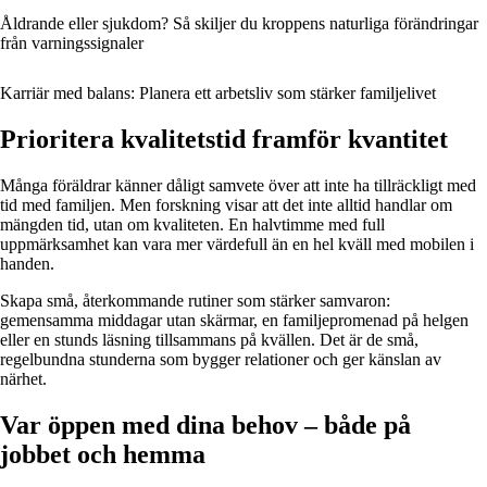
Åldrande eller sjukdom? Så skiljer du kroppens naturliga förändringar
från varningssignaler
Karriär med balans: Planera ett arbetsliv som stärker familjelivet
Prioritera kvalitetstid framför kvantitet
Många föräldrar känner dåligt samvete över att inte ha tillräckligt med
tid med familjen. Men forskning visar att det inte alltid handlar om
mängden tid, utan om kvaliteten. En halvtimme med full
uppmärksamhet kan vara mer värdefull än en hel kväll med mobilen i
handen.
Skapa små, återkommande rutiner som stärker samvaron:
gemensamma middagar utan skärmar, en familjepromenad på helgen
eller en stunds läsning tillsammans på kvällen. Det är de små,
regelbundna stunderna som bygger relationer och ger känslan av
närhet.
Var öppen med dina behov – både på
jobbet och hemma