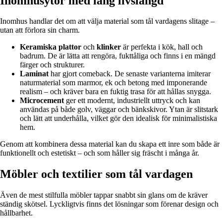
Inomhusytor med lång livslängd
Inomhus handlar det om att välja material som tål vardagens slitage –
utan att förlora sin charm.
Keramiska plattor
och
klinker
är perfekta i kök, hall och
badrum. De är lätta att rengöra, fukttåliga och finns i en mängd
färger och strukturer.
Laminat
har gjort comeback. De senaste varianterna imiterar
naturmaterial som marmor, ek och betong med imponerande
realism – och kräver bara en fuktig trasa för att hållas snygga.
Microcement
ger ett modernt, industriellt uttryck och kan
användas på både golv, väggar och bänkskivor. Ytan är slitstark
och lätt att underhålla, vilket gör den idealisk för minimalistiska
hem.
Genom att kombinera dessa material kan du skapa ett inre som både är
funktionellt och estetiskt – och som håller sig fräscht i många år.
Möbler och textilier som tål vardagen
Även de mest stilfulla möbler tappar snabbt sin glans om de kräver
ständig skötsel. Lyckligtvis finns det lösningar som förenar design och
hållbarhet.