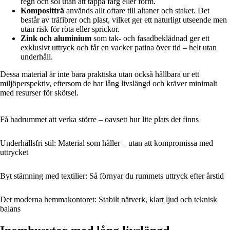
regn och sol utan att tappa färg eller form.
Kompositträ
används allt oftare till altaner och staket. Det
består av träfibrer och plast, vilket ger ett naturligt utseende men
utan risk för röta eller sprickor.
Zink och aluminium
som tak- och fasadbeklädnad ger ett
exklusivt uttryck och får en vacker patina över tid – helt utan
underhåll.
Dessa material är inte bara praktiska utan också hållbara ur ett
miljöperspektiv, eftersom de har lång livslängd och kräver minimalt
med resurser för skötsel.
Få badrummet att verka större – oavsett hur lite plats det finns
Underhållsfri stil: Material som håller – utan att kompromissa med
uttrycket
Byt stämning med textilier: Så förnyar du rummets uttryck efter årstid
Det moderna hemmakontoret: Stabilt nätverk, klart ljud och teknisk
balans