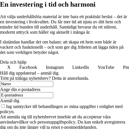
En investering i tid och harmoni
Att välja underhållsfria material är inte bara ett praktiskt beslut – det är
en investering i livskvalitet. Du får mer tid att njuta av ditt hem och
mindre tid bunden till underhåll. Samtidigt bevarar du ett stilrent,
modernt uttryck som håller sig aktuellt i många år.
I slutändan handlar det om balans: att skapa ett hem som både är
vackert och funktionellt – och som ger dig friheten att lägga tiden på
det som verkligen betyder något.
Dela och hjälp
X
Facebook
Instagram
LinkedIn
YouTube
Pin
Håll dig uppdaterad – anmäl dig
Trött på tråkiga nyhetsbrev? Detta är annorlunda.
Ange din e-postadress
Anmäl dig
Jag samtycker till behandlingen av mina uppgifter i enlighet med
policyn.
Att anmäla sig till nyhetsbrevet innebär att du accepterar våra
användarvillkor och personuppgiftspolicy. Du kan enkelt avregistrera
dig om du inte längre vill ta emot e-postmeddelanden.