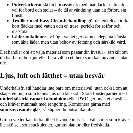
Pulverlackerat stål
och
massiv ek
med matt lack är utmärkta
val för bord och stolar – de tål användning utan att förlora sin
finish.
Textilier med Easy Clean-behandling
gör det enkelt att torka
bort fläckar med vatten och en trasa, perfekt för soffor och
matstolar.
Läderimitationer
av hög kvalitet ger samma eleganta känsla
som äkta läder, men utan behov av fettning och särskild vård.
Det handlar om att välja material som passar din livsstil – särskilt om
du har barn, husdjur eller bara vill ha ett hem som kan användas utan
oro.
Ljus, luft och lätthet – utan besvär
Underhållsfri stil handlar inte bara om materialval, utan också om att
skapa en miljö som känns ljus och lättskött. Stora fönsterpartier med
underhållsfria ramar i aluminium
eller
PVC
ger mycket dagsljus
och kräver minimalt med rengöring. Kombinera gärna med
smutsavvisande glas
, så slipper du putsa lika ofta.
Gröna växter kan bidra till ett levande intryck – välj sorter som kräver
lite skötsel, som suckulenter, gummiplantor eller fredskalla.