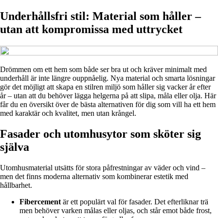
Underhållsfri stil: Material som håller –
utan att kompromissa med uttrycket
Drömmen om ett hem som både ser bra ut och kräver minimalt med
underhåll är inte längre ouppnåelig. Nya material och smarta lösningar
gör det möjligt att skapa en stilren miljö som håller sig vacker år efter
år – utan att du behöver lägga helgerna på att slipa, måla eller olja. Här
får du en översikt över de bästa alternativen för dig som vill ha ett hem
med karaktär och kvalitet, men utan krångel.
Fasader och utomhusytor som sköter sig
själva
Utomhusmaterial utsätts för stora påfrestningar av väder och vind –
men det finns moderna alternativ som kombinerar estetik med
hållbarhet.
Fibercement
är ett populärt val för fasader. Det efterliknar trä
men behöver varken målas eller oljas, och står emot både frost,